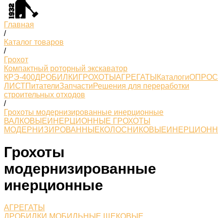
Главная
/
Каталог товаров
/
Грохот
Компактный роторный экскаватор
КРЭ-400
ДРОБИЛКИ
ГРОХОТЫ
АГРЕГАТЫ
Каталоги
ОПРО
ЛИСТ
Питатели
Запчасти
Решения для переработки
строительных отходов
/
Грохоты модернизированные инерционные
ВАЛКОВЫЕ
ИНЕРЦИОННЫЕ ГРОХОТЫ
МОДЕРНИЗИРОВАННЫЕ
КОЛОСНИКОВЫЕ
ИНЕРЦИОН
Грохоты
модернизированные
инерционные
АГРЕГАТЫ
ДРОБИЛКИ МОБИЛЬНЫЕ ЩЕКОВЫЕ