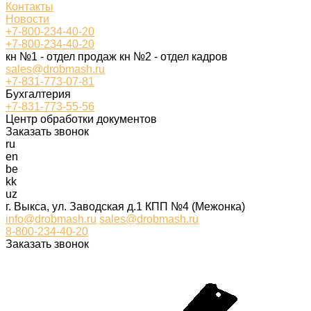
Контакты
Новости
+7-800-234-40-20
+7-800-234-40-20
кн №1 - отдел продаж кн №2 - отдел кадров
sales@drobmash.ru
+7-831-773-07-81
Бухгалтерия
+7-831-773-55-56
Центр обработки документов
Заказать звонок
ru
en
be
kk
uz
г. Выкса, ул. Заводская д.1 КПП №4 (Межонка)
info@drobmash.ru
sales@drobmash.ru
8-800-234-40-20
Заказать звонок