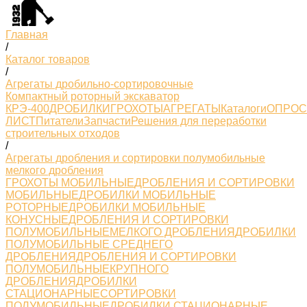
Главная
/
Каталог товаров
/
Агрегаты дробильно-сортировочные
Компактный роторный экскаватор
КРЭ-400
ДРОБИЛКИ
ГРОХОТЫ
АГРЕГАТЫ
Каталоги
ОПРО
ЛИСТ
Питатели
Запчасти
Решения для переработки
строительных отходов
/
Агрегаты дробления и сортировки полумобильные
мелкого дробления
ГРОХОТЫ МОБИЛЬНЫЕ
ДРОБЛЕНИЯ И СОРТИРОВКИ
МОБИЛЬНЫЕ
ДРОБИЛКИ МОБИЛЬНЫЕ
РОТОРНЫЕ
ДРОБИЛКИ МОБИЛЬНЫЕ
КОНУСНЫЕ
ДРОБЛЕНИЯ И СОРТИРОВКИ
ПОЛУМОБИЛЬНЫЕМЕЛКОГО ДРОБЛЕНИЯ
ДРОБИЛКИ
ПОЛУМОБИЛЬНЫЕ СРЕДНЕГО
ДРОБЛЕНИЯ
ДРОБЛЕНИЯ И СОРТИРОВКИ
ПОЛУМОБИЛЬНЫЕКРУПНОГО
ДРОБЛЕНИЯ
ДРОБИЛКИ
СТАЦИОНАРНЫЕ
СОРТИРОВКИ
ПОЛУМОБИЛЬНЫЕ
ДРОБИЛКИ СТАЦИОНАРНЫЕ