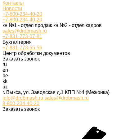
Контакты
Новости
+7-800-234-40-20
+7-800-234-40-20
кн №1 - отдел продаж кн №2 - отдел кадров
sales@drobmash.ru
+7-831-773-07-81
Бухгалтерия
+7-831-773-55-56
Центр обработки документов
Заказать звонок
ru
en
be
kk
uz
г. Выкса, ул. Заводская д.1 КПП №4 (Межонка)
info@drobmash.ru
sales@drobmash.ru
8-800-234-40-20
Заказать звонок