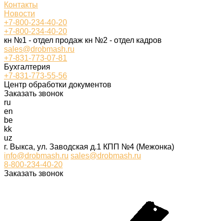
Контакты
Новости
+7-800-234-40-20
+7-800-234-40-20
кн №1 - отдел продаж кн №2 - отдел кадров
sales@drobmash.ru
+7-831-773-07-81
Бухгалтерия
+7-831-773-55-56
Центр обработки документов
Заказать звонок
ru
en
be
kk
uz
г. Выкса, ул. Заводская д.1 КПП №4 (Межонка)
info@drobmash.ru
sales@drobmash.ru
8-800-234-40-20
Заказать звонок