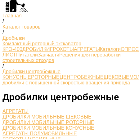
Главная
/
Каталог товаров
/
Дробилки
Компактный роторный экскаватор
КРЭ-400
ДРОБИЛКИ
ГРОХОТЫ
АГРЕГАТЫ
Каталоги
ОПРО
ЛИСТ
Питатели
Запчасти
Решения для переработки
строительных отходов
/
Дробилки центробежные
КОНУСНЫЕ
РОТОРНЫЕ
ЦЕНТРОБЕЖНЫЕ
ЩЕКОВЫЕ
МО
дробилки с повышенной скоростью вращения привода
Дробилки центробежные
АГРЕГАТЫ
ДРОБИЛКИ МОБИЛЬНЫЕ ЩЕКОВЫЕ
ДРОБИЛКИ МОБИЛЬНЫЕ РОТОРНЫЕ
ДРОБИЛКИ МОБИЛЬНЫЕ КОНУСНЫЕ
АГРЕГАТЫ ПОЛУМОБИЛЬНЫЕ