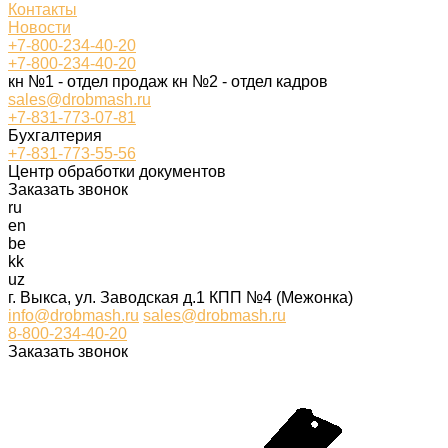
Контакты
Новости
+7-800-234-40-20
+7-800-234-40-20
кн №1 - отдел продаж кн №2 - отдел кадров
sales@drobmash.ru
+7-831-773-07-81
Бухгалтерия
+7-831-773-55-56
Центр обработки документов
Заказать звонок
ru
en
be
kk
uz
г. Выкса, ул. Заводская д.1 КПП №4 (Межонка)
info@drobmash.ru
sales@drobmash.ru
8-800-234-40-20
Заказать звонок