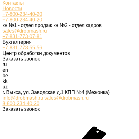
Контакты
Новости
+7-800-234-40-20
+7-800-234-40-20
кн №1 - отдел продаж кн №2 - отдел кадров
sales@drobmash.ru
+7-831-773-07-81
Бухгалтерия
+7-831-773-55-56
Центр обработки документов
Заказать звонок
ru
en
be
kk
uz
г. Выкса, ул. Заводская д.1 КПП №4 (Межонка)
info@drobmash.ru
sales@drobmash.ru
8-800-234-40-20
Заказать звонок