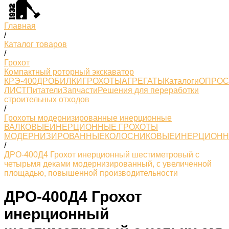
Главная
/
Каталог товаров
/
Грохот
Компактный роторный экскаватор
КРЭ-400
ДРОБИЛКИ
ГРОХОТЫ
АГРЕГАТЫ
Каталоги
ОПРО
ЛИСТ
Питатели
Запчасти
Решения для переработки
строительных отходов
/
Грохоты модернизированные инерционные
ВАЛКОВЫЕ
ИНЕРЦИОННЫЕ ГРОХОТЫ
МОДЕРНИЗИРОВАННЫЕ
КОЛОСНИКОВЫЕ
ИНЕРЦИОН
/
ДРО-400Д4 Грохот инерционный шестиметровый с
четырьмя деками модернизированный, с увеличенной
площадью, повышенной производительности
ДРО-400Д4 Грохот
инерционный