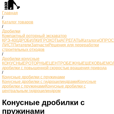
Главная
/
Каталог товаров
/
Дробилки
Компактный роторный экскаватор
КРЭ-400
ДРОБИЛКИ
ГРОХОТЫ
АГРЕГАТЫ
Каталоги
ОПРО
ЛИСТ
Питатели
Запчасти
Решения для переработки
строительных отходов
/
Дробилки конусные
КОНУСНЫЕ
РОТОРНЫЕ
ЦЕНТРОБЕЖНЫЕ
ЩЕКОВЫЕ
МО
дробилки с повышенной скоростью вращения привода
/
Конусные дробилки с пружинами
Конусные дробилки с гидроцилиндрами
Конусные
дробилки с пружинами
Конусные дробилки с
центральным гидроцилиндром
Конусные дробилки с
пружинами