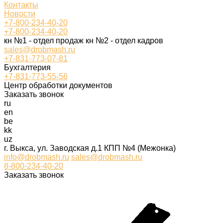
Контакты
Новости
+7-800-234-40-20
+7-800-234-40-20
кн №1 - отдел продаж кн №2 - отдел кадров
sales@drobmash.ru
+7-831-773-07-81
Бухгалтерия
+7-831-773-55-56
Центр обработки документов
Заказать звонок
ru
en
be
kk
uz
г. Выкса, ул. Заводская д.1 КПП №4 (Межонка)
info@drobmash.ru
sales@drobmash.ru
8-800-234-40-20
Заказать звонок