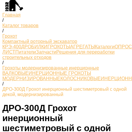
Главная
/
Каталог товаров
/
Грохот
Компактный роторный экскаватор
КРЭ-400
ДРОБИЛКИ
ГРОХОТЫ
АГРЕГАТЫ
Каталоги
ОПРО
ЛИСТ
Питатели
Запчасти
Решения для переработки
строительных отходов
/
Грохоты модернизированные инерционные
ВАЛКОВЫЕ
ИНЕРЦИОННЫЕ ГРОХОТЫ
МОДЕРНИЗИРОВАННЫЕ
КОЛОСНИКОВЫЕ
ИНЕРЦИОН
/
ДРО-300Д Грохот инерционный шестиметровый с одной
декой, модернизированный
ДРО-300Д Грохот
инерционный
шестиметровый с одной