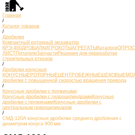
Главная
/
Каталог товаров
/
Дробилки
Компактный роторный экскаватор
КРЭ-400
ДРОБИЛКИ
ГРОХОТЫ
АГРЕГАТЫ
Каталоги
ОПРО
ЛИСТ
Питатели
Запчасти
Решения для переработки
строительных отходов
/
Дробилки конусные
КОНУСНЫЕ
РОТОРНЫЕ
ЦЕНТРОБЕЖНЫЕ
ЩЕКОВЫЕ
МО
дробилки с повышенной скоростью вращения привода
/
Конусные дробилки с пружинами
Конусные дробилки с гидроцилиндрами
Конусные
дробилки с пружинами
Конусные дробилки с
центральным гидроцилиндром
/
СМД-120А конусные дробилки среднего дробления с
диаметром конуса 900 мм