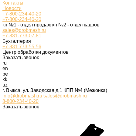
Контакты
Новости
+7-800-234-40-20
+7-800-234-40-20
кн №1 - отдел продаж кн №2 - отдел кадров
sales@drobmash.ru
+7-831-773-07-81
Бухгалтерия
+7-831-773-55-56
Центр обработки документов
Заказать звонок
ru
en
be
kk
uz
г. Выкса, ул. Заводская д.1 КПП №4 (Межонка)
info@drobmash.ru
sales@drobmash.ru
8-800-234-40-20
Заказать звонок