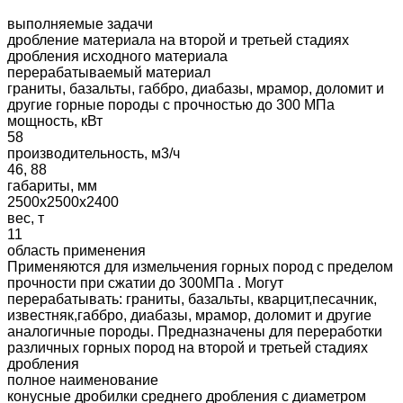
выполняемые задачи
дробление материала на второй и третьей стадиях
дробления исходного материала
перерабатываемый материал
граниты, базальты, габбро, диабазы, мрамор, доломит и
другие горные породы с прочностью до 300 МПа
мощность, кВт
58
производительность, м3/ч
46, 88
габариты, мм
2500х2500х2400
вес, т
11
область применения
Применяются для измельчения горных пород с пределом
прочности при сжатии до 300МПа . Могут
перерабатывать: граниты, базальты, кварцит,песачник,
известняк,габбро, диабазы, мрамор, доломит и другие
аналогичные породы. Предназначены для переработки
различных горных пород на второй и третьей стадиях
дробления
полное наименование
конусные дробилки среднего дробления с диаметром