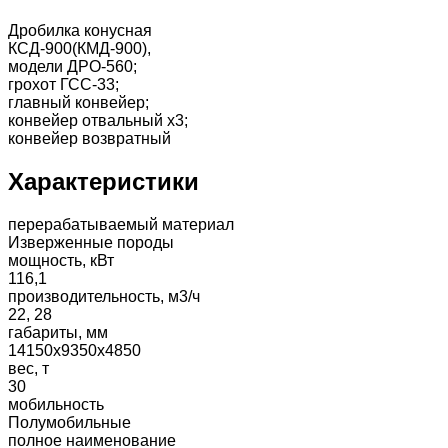
Дробилка конусная
КСД-900(КМД-900),
модели ДРО-560;
грохот ГСС-33;
главный конвейер;
конвейер отвальный х3;
конвейер возвратный
Характеристики
перерабатываемый материал
Изверженные породы
мощность, кВт
116,1
производительность, м3/ч
22, 28
габариты, мм
14150х9350х4850
вес, т
30
мобильность
Полумобильные
полное наименование