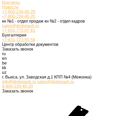
Контакты
Новости
+7-800-234-40-20
+7-800-234-40-20
кн №1 - отдел продаж кн №2 - отдел кадров
sales@drobmash.ru
+7-831-773-07-81
Бухгалтерия
+7-831-773-55-56
Центр обработки документов
Заказать звонок
ru
en
be
kk
uz
г. Выкса, ул. Заводская д.1 КПП №4 (Межонка)
info@drobmash.ru
sales@drobmash.ru
8-800-234-40-20
Заказать звонок