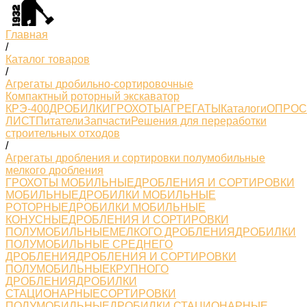
Главная
/
Каталог товаров
/
Агрегаты дробильно-сортировочные
Компактный роторный экскаватор
КРЭ-400
ДРОБИЛКИ
ГРОХОТЫ
АГРЕГАТЫ
Каталоги
ОПРО
ЛИСТ
Питатели
Запчасти
Решения для переработки
строительных отходов
/
Агрегаты дробления и сортировки полумобильные
мелкого дробления
ГРОХОТЫ МОБИЛЬНЫЕ
ДРОБЛЕНИЯ И СОРТИРОВКИ
МОБИЛЬНЫЕ
ДРОБИЛКИ МОБИЛЬНЫЕ
РОТОРНЫЕ
ДРОБИЛКИ МОБИЛЬНЫЕ
КОНУСНЫЕ
ДРОБЛЕНИЯ И СОРТИРОВКИ
ПОЛУМОБИЛЬНЫЕМЕЛКОГО ДРОБЛЕНИЯ
ДРОБИЛКИ
ПОЛУМОБИЛЬНЫЕ СРЕДНЕГО
ДРОБЛЕНИЯ
ДРОБЛЕНИЯ И СОРТИРОВКИ
ПОЛУМОБИЛЬНЫЕКРУПНОГО
ДРОБЛЕНИЯ
ДРОБИЛКИ
СТАЦИОНАРНЫЕ
СОРТИРОВКИ
ПОЛУМОБИЛЬНЫЕ
ДРОБИЛКИ СТАЦИОНАРНЫЕ