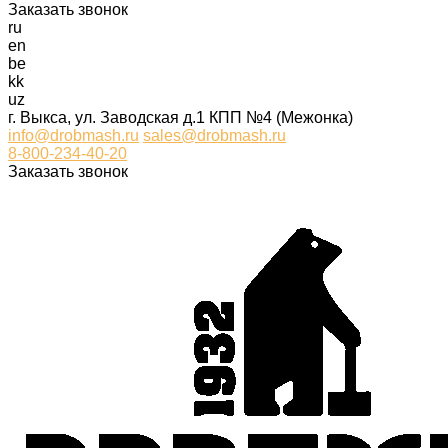
Заказать звонок
ru
en
be
kk
uz
г. Выкса, ул. Заводская д.1 КПП №4 (Межонка)
info@drobmash.ru
sales@drobmash.ru
8-800-234-40-20
Заказать звонок