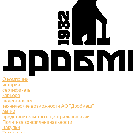
О компании
история
сертификаты
карьера
видеогалерея
технические возможности АО "Дробмаш"
акции
представительство в центральной азии
Политика конфиденциальности
Закупки
Технопарк