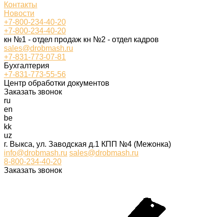
Контакты
Новости
+7-800-234-40-20
+7-800-234-40-20
кн №1 - отдел продаж кн №2 - отдел кадров
sales@drobmash.ru
+7-831-773-07-81
Бухгалтерия
+7-831-773-55-56
Центр обработки документов
Заказать звонок
ru
en
be
kk
uz
г. Выкса, ул. Заводская д.1 КПП №4 (Межонка)
info@drobmash.ru
sales@drobmash.ru
8-800-234-40-20
Заказать звонок