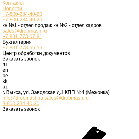
Контакты
Новости
+7-800-234-40-20
+7-800-234-40-20
кн №1 - отдел продаж кн №2 - отдел кадров
sales@drobmash.ru
+7-831-773-07-81
Бухгалтерия
+7-831-773-55-56
Центр обработки документов
Заказать звонок
ru
en
be
kk
uz
г. Выкса, ул. Заводская д.1 КПП №4 (Межонка)
info@drobmash.ru
sales@drobmash.ru
8-800-234-40-20
Заказать звонок