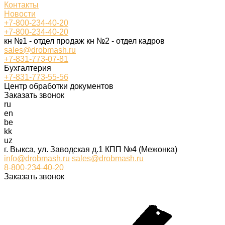
Контакты
Новости
+7-800-234-40-20
+7-800-234-40-20
кн №1 - отдел продаж кн №2 - отдел кадров
sales@drobmash.ru
+7-831-773-07-81
Бухгалтерия
+7-831-773-55-56
Центр обработки документов
Заказать звонок
ru
en
be
kk
uz
г. Выкса, ул. Заводская д.1 КПП №4 (Межонка)
info@drobmash.ru
sales@drobmash.ru
8-800-234-40-20
Заказать звонок