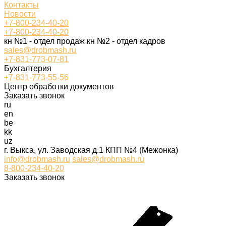
Контакты
Новости
+7-800-234-40-20
+7-800-234-40-20
кн №1 - отдел продаж кн №2 - отдел кадров
sales@drobmash.ru
+7-831-773-07-81
Бухгалтерия
+7-831-773-55-56
Центр обработки документов
Заказать звонок
ru
en
be
kk
uz
г. Выкса, ул. Заводская д.1 КПП №4 (Межонка)
info@drobmash.ru
sales@drobmash.ru
8-800-234-40-20
Заказать звонок