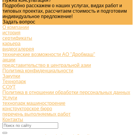
Нужна консультация?
Подробно расскажем о наших услугах, видах работ и
типовых проектах, рассчитаем стоимость и подготовим
индивидуальное предложение!
Задать вопрос
О компании
история
сертификаты
карьера
видеогалерея
технические возможности АО "Дробмаш"
акции
представительство в центральной азии
Политика конфиденциальности
Закупки
Технопарк
СОУТ
Политика в отношении обработки персональных данных
Услуги
технопарк машиностроение
конструкторское бюро
перечень выполняемых работ
Контакты