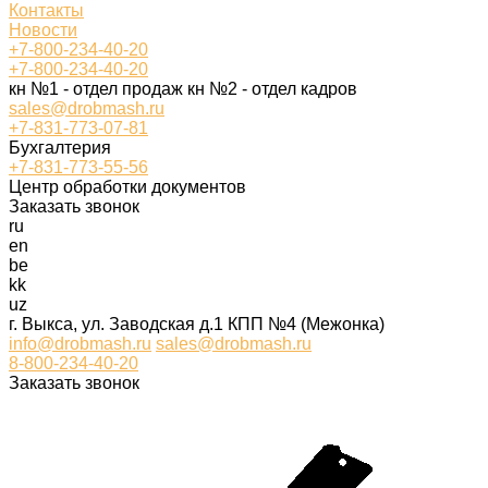
Контакты
Новости
+7-800-234-40-20
+7-800-234-40-20
кн №1 - отдел продаж кн №2 - отдел кадров
sales@drobmash.ru
+7-831-773-07-81
Бухгалтерия
+7-831-773-55-56
Центр обработки документов
Заказать звонок
ru
en
be
kk
uz
г. Выкса, ул. Заводская д.1 КПП №4 (Межонка)
info@drobmash.ru
sales@drobmash.ru
8-800-234-40-20
Заказать звонок