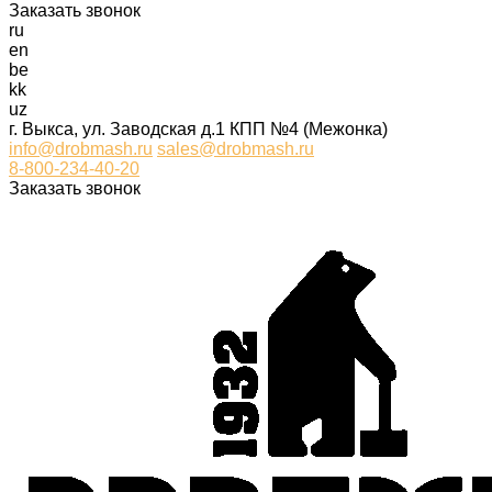
Заказать звонок
ru
en
be
kk
uz
г. Выкса, ул. Заводская д.1 КПП №4 (Межонка)
info@drobmash.ru
sales@drobmash.ru
8-800-234-40-20
Заказать звонок