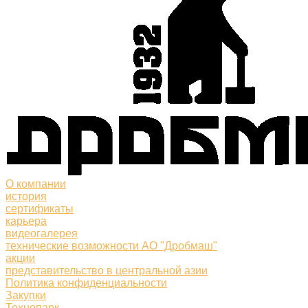
О компании
история
сертификаты
карьера
видеогалерея
технические возможности АО "Дробмаш"
акции
представительство в центральной азии
Политика конфиденциальности
Закупки
Технопарк