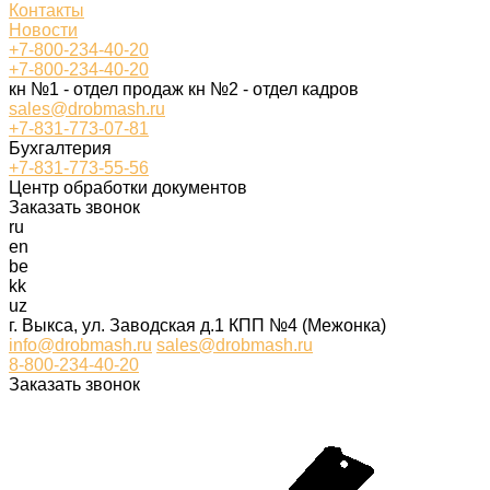
Контакты
Новости
+7-800-234-40-20
+7-800-234-40-20
кн №1 - отдел продаж кн №2 - отдел кадров
sales@drobmash.ru
+7-831-773-07-81
Бухгалтерия
+7-831-773-55-56
Центр обработки документов
Заказать звонок
ru
en
be
kk
uz
г. Выкса, ул. Заводская д.1 КПП №4 (Межонка)
info@drobmash.ru
sales@drobmash.ru
8-800-234-40-20
Заказать звонок