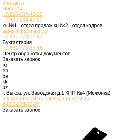
Контакты
Новости
+7-800-234-40-20
+7-800-234-40-20
кн №1 - отдел продаж кн №2 - отдел кадров
sales@drobmash.ru
+7-831-773-07-81
Бухгалтерия
+7-831-773-55-56
Центр обработки документов
Заказать звонок
ru
en
be
kk
uz
г. Выкса, ул. Заводская д.1 КПП №4 (Межонка)
info@drobmash.ru
sales@drobmash.ru
8-800-234-40-20
Заказать звонок