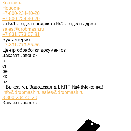
Контакты
Новости
+7-800-234-40-20
+7-800-234-40-20
кн №1 - отдел продаж кн №2 - отдел кадров
sales@drobmash.ru
+7-831-773-07-81
Бухгалтерия
+7-831-773-55-56
Центр обработки документов
Заказать звонок
ru
en
be
kk
uz
г. Выкса, ул. Заводская д.1 КПП №4 (Межонка)
info@drobmash.ru
sales@drobmash.ru
8-800-234-40-20
Заказать звонок