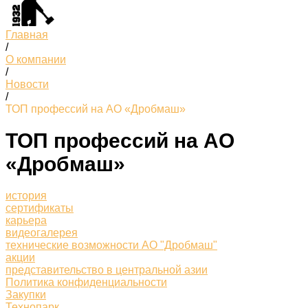
Главная
/
О компании
/
Новости
/
ТОП профессий на АО «Дробмаш»
ТОП профессий на АО
«Дробмаш»
история
сертификаты
карьера
видеогалерея
технические возможности АО "Дробмаш"
акции
представительство в центральной азии
Политика конфиденциальности
Закупки
Технопарк