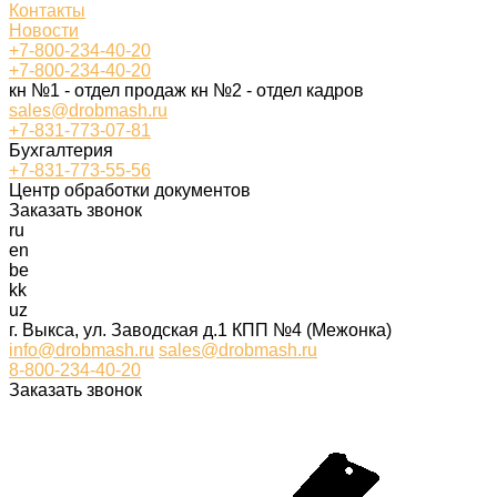
Контакты
Новости
+7-800-234-40-20
+7-800-234-40-20
кн №1 - отдел продаж кн №2 - отдел кадров
sales@drobmash.ru
+7-831-773-07-81
Бухгалтерия
+7-831-773-55-56
Центр обработки документов
Заказать звонок
ru
en
be
kk
uz
г. Выкса, ул. Заводская д.1 КПП №4 (Межонка)
info@drobmash.ru
sales@drobmash.ru
8-800-234-40-20
Заказать звонок