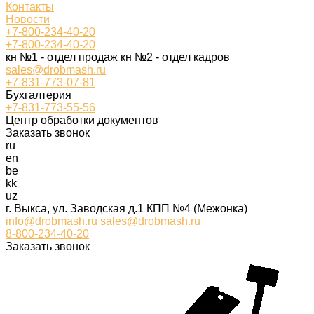
Контакты
Новости
+7-800-234-40-20
+7-800-234-40-20
кн №1 - отдел продаж кн №2 - отдел кадров
sales@drobmash.ru
+7-831-773-07-81
Бухгалтерия
+7-831-773-55-56
Центр обработки документов
Заказать звонок
ru
en
be
kk
uz
г. Выкса, ул. Заводская д.1 КПП №4 (Межонка)
info@drobmash.ru
sales@drobmash.ru
8-800-234-40-20
Заказать звонок