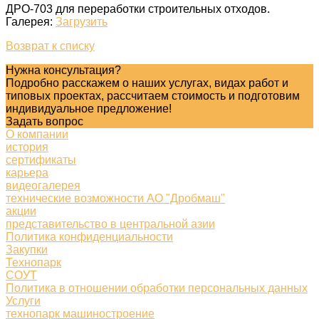
ДРО-703 для переработки строительных отходов.
Галерея:
Загрузить
Возврат к списку
Нужна консультация?
Подробно расскажем о наших услугах, видах работ и
типовых проектах, рассчитаем стоимость и подготовим
индивидуальное предложение!
Задать вопрос
О компании
история
сертификаты
карьера
видеогалерея
технические возможности АО "Дробмаш"
акции
представительство в центральной азии
Политика конфиденциальности
Закупки
Технопарк
СОУТ
Политика в отношении обработки персональных данных
Услуги
технопарк машиностроение