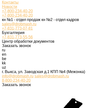
Контакты
Новости
+7-800-234-40-20
+7-800-234-40-20
кн №1 - отдел продаж кн №2 - отдел кадров
sales@drobmash.ru
+7-831-773-07-81
Бухгалтерия
+7-831-773-55-56
Центр обработки документов
Заказать звонок
ru
en
be
kk
uz
г. Выкса, ул. Заводская д.1 КПП №4 (Межонка)
info@drobmash.ru
sales@drobmash.ru
8-800-234-40-20
Заказать звонок