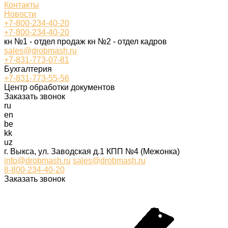
Контакты
Новости
+7-800-234-40-20
+7-800-234-40-20
кн №1 - отдел продаж кн №2 - отдел кадров
sales@drobmash.ru
+7-831-773-07-81
Бухгалтерия
+7-831-773-55-56
Центр обработки документов
Заказать звонок
ru
en
be
kk
uz
г. Выкса, ул. Заводская д.1 КПП №4 (Межонка)
info@drobmash.ru
sales@drobmash.ru
8-800-234-40-20
Заказать звонок