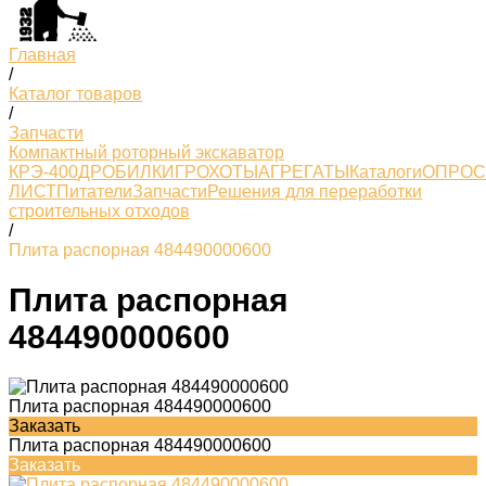
Главная
/
Каталог товаров
/
Запчасти
Компактный роторный экскаватор
КРЭ-400
ДРОБИЛКИ
ГРОХОТЫ
АГРЕГАТЫ
Каталоги
ОПРО
ЛИСТ
Питатели
Запчасти
Решения для переработки
строительных отходов
/
Плита распорная 484490000600
Плита распорная
484490000600
Плита распорная 484490000600
Заказать
Плита распорная 484490000600
Заказать