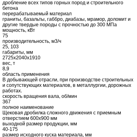
дробление всех типов горных пород и строительного
бетона
перерабатываемый материал
граниты, базальты, габбро, диабазы, мрамор, доломит и
другие твердые породы с прочностью до 300 МПа
мощность, кВт
75
производительность, м3/ч
25, 103
габариты, мм
2725х2040х1910
вес, т
8,9
область применения
В добывающей отрасли, при производстве строительных
и сопутствующих материалов, в металлургии, дорожных
работах.
скорость вращения вала, об/мин
367
полное наименование
Щековая дробилка сложного движения с приемным
отверстием 600х900 мм
выходной размер продукции, мм
40-175
размер исходного куска материала, мм