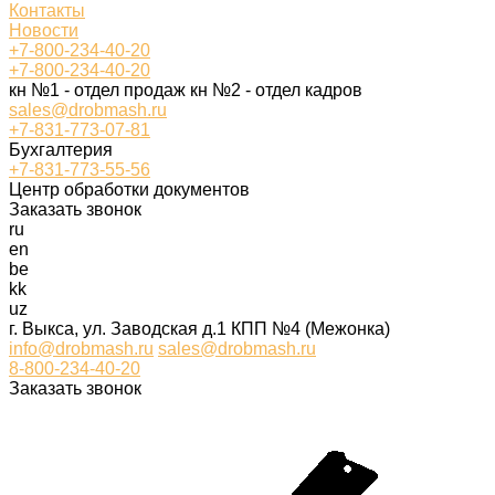
Контакты
Новости
+7-800-234-40-20
+7-800-234-40-20
кн №1 - отдел продаж кн №2 - отдел кадров
sales@drobmash.ru
+7-831-773-07-81
Бухгалтерия
+7-831-773-55-56
Центр обработки документов
Заказать звонок
ru
en
be
kk
uz
г. Выкса, ул. Заводская д.1 КПП №4 (Межонка)
info@drobmash.ru
sales@drobmash.ru
8-800-234-40-20
Заказать звонок