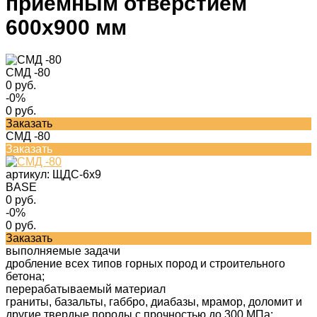
приемным отверстием
600х900 мм
СМД -80
0 руб.
-0%
0 руб.
Заказать
СМД -80
Заказать
артикул:
ЩДС-6х9
BASE
0 руб.
-0%
0 руб.
Заказать
выполняемые задачи
дробление всех типов горных пород и строительного
бетона;
перерабатываемый материал
граниты, базальты, габбро, диабазы, мрамор, доломит и
другие твердые породы с прочностью до 300 МПа;