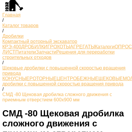
Главная
/
Каталог товаров
/
Дробилки
Компактный роторный экскаватор
КРЭ-400
ДРОБИЛКИ
ГРОХОТЫ
АГРЕГАТЫ
Каталоги
ОПРО
ЛИСТ
Питатели
Запчасти
Решения для переработки
строительных отходов
/
Щековые дробилки с повышенной скоростью вращения
привода
КОНУСНЫЕ
РОТОРНЫЕ
ЦЕНТРОБЕЖНЫЕ
ЩЕКОВЫЕ
МО
дробилки с повышенной скоростью вращения привода
/
СМД -80 Щековая дробилка сложного движения с
приемным отверстием 600х900 мм
СМД -80 Щековая дробилка
сложного движения с