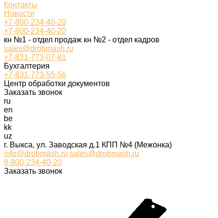
Контакты
Новости
+7-800-234-40-20
+7-800-234-40-20
кн №1 - отдел продаж кн №2 - отдел кадров
sales@drobmash.ru
+7-831-773-07-81
Бухгалтерия
+7-831-773-55-56
Центр обработки документов
Заказать звонок
ru
en
be
kk
uz
г. Выкса, ул. Заводская д.1 КПП №4 (Межонка)
info@drobmash.ru
sales@drobmash.ru
8-800-234-40-20
Заказать звонок