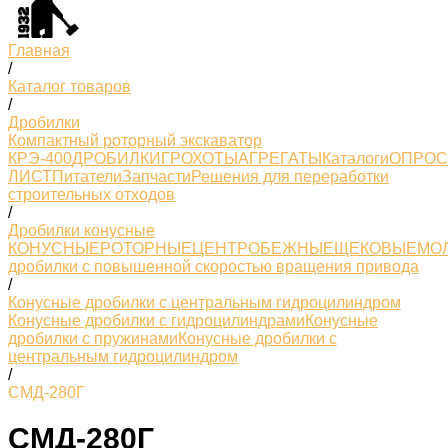
Главная
/
Каталог товаров
/
Дробилки
Компактный роторный экскаватор
КРЭ-400
ДРОБИЛКИ
ГРОХОТЫ
АГРЕГАТЫ
Каталоги
ОПРО
ЛИСТ
Питатели
Запчасти
Решения для переработки
строительных отходов
/
Дробилки конусные
КОНУСНЫЕ
РОТОРНЫЕ
ЦЕНТРОБЕЖНЫЕ
ЩЕКОВЫЕ
МО
дробилки с повышенной скоростью вращения привода
/
Конусные дробилки с центральным гидроцилиндром
Конусные дробилки с гидроцилиндрами
Конусные
дробилки с пружинами
Конусные дробилки с
центральным гидроцилиндром
/
СМД-280Г
СМД-280Г