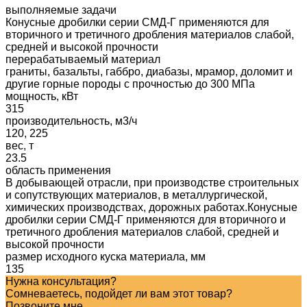
выполняемые задачи
Конусные дробилки серии СМД-Г применяются для
вторичного и третичного дробления материалов слабой,
средней и высокой прочности
перерабатываемый материал
граниты, базальты, габбро, диабазы, мрамор, доломит и
другие горные породы с прочностью до 300 МПа
мощность, кВт
315
производительность, м3/ч
120, 225
вес, т
23.5
область применения
В добывающей отрасли, при производстве строительных
и сопутствующих материалов, в металлургической,
химических производствах, дорожных работах.Конусные
дробилки серии СМД-Г применяются для вторичного и
третичного дробления материалов слабой, средней и
высокой прочности
размер исходного куска материала, мм
135
Нужна консультация?
Сомневаетесь, подойдет ли вам этот товар?
Позвоните мне