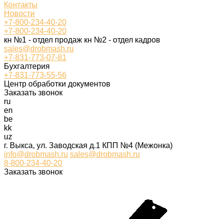
Контакты
Новости
+7-800-234-40-20
+7-800-234-40-20
кн №1 - отдел продаж кн №2 - отдел кадров
sales@drobmash.ru
+7-831-773-07-81
Бухгалтерия
+7-831-773-55-56
Центр обработки документов
Заказать звонок
ru
en
be
kk
uz
г. Выкса, ул. Заводская д.1 КПП №4 (Межонка)
info@drobmash.ru
sales@drobmash.ru
8-800-234-40-20
Заказать звонок