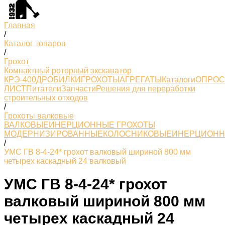
Главная
/
Каталог товаров
/
Грохот
Компактный роторный экскаватор
КРЭ-400
ДРОБИЛКИ
ГРОХОТЫ
АГРЕГАТЫ
Каталоги
ОПРО
ЛИСТ
Питатели
Запчасти
Решения для переработки
строительных отходов
/
Грохоты валковые
ВАЛКОВЫЕ
ИНЕРЦИОННЫЕ ГРОХОТЫ
МОДЕРНИЗИРОВАННЫЕ
КОЛОСНИКОВЫЕ
ИНЕРЦИОН
/
УМС ГВ 8-4-24* грохот валковый шириной 800 мм
четырех каскадный 24 валковый
УМС ГВ 8-4-24* грохот
валковый шириной 800 мм
четырех каскадный 24