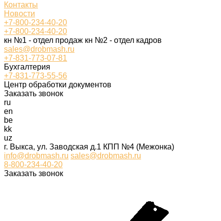
Контакты
Новости
+7-800-234-40-20
+7-800-234-40-20
кн №1 - отдел продаж кн №2 - отдел кадров
sales@drobmash.ru
+7-831-773-07-81
Бухгалтерия
+7-831-773-55-56
Центр обработки документов
Заказать звонок
ru
en
be
kk
uz
г. Выкса, ул. Заводская д.1 КПП №4 (Межонка)
info@drobmash.ru
sales@drobmash.ru
8-800-234-40-20
Заказать звонок