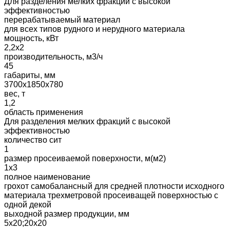
Для разделения мелких фракций с высокой
эффективностью
перерабатываемый материал
для всех типов рудного и нерудного материала
мощность, кВт
2,2х2
производительность, м3/ч
45
габариты, мм
3700х1850х780
вес, т
1,2
область применения
Для разделения мелких фракций с высокой
эффективностью
количество сит
1
размер просеиваемой поверхности, м(м2)
1х3
полное наименование
грохот самобалансный для средней плотности исходного
материала трехметровой просеиващей поверхностью с
одной декой
выходной размер продукции, мм
5х20;20х20