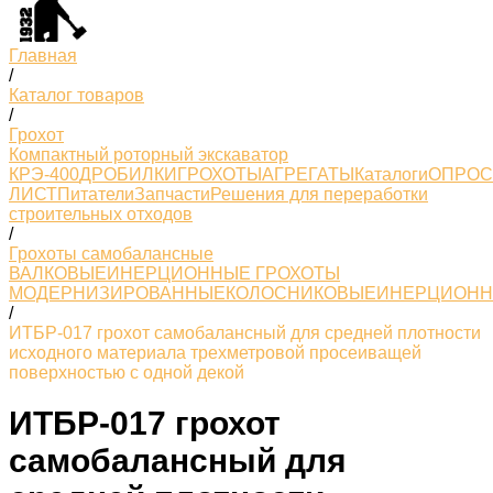
Главная
/
Каталог товаров
/
Грохот
Компактный роторный экскаватор
КРЭ-400
ДРОБИЛКИ
ГРОХОТЫ
АГРЕГАТЫ
Каталоги
ОПРО
ЛИСТ
Питатели
Запчасти
Решения для переработки
строительных отходов
/
Грохоты самобалансные
ВАЛКОВЫЕ
ИНЕРЦИОННЫЕ ГРОХОТЫ
МОДЕРНИЗИРОВАННЫЕ
КОЛОСНИКОВЫЕ
ИНЕРЦИОН
/
ИТБР-017 грохот самобалансный для средней плотности
исходного материала трехметровой просеиващей
поверхностью с одной декой
ИТБР-017 грохот
самобалансный для