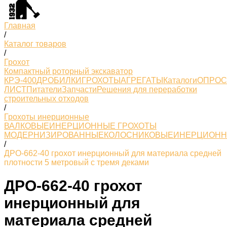
Главная
/
Каталог товаров
/
Грохот
Компактный роторный экскаватор
КРЭ-400
ДРОБИЛКИ
ГРОХОТЫ
АГРЕГАТЫ
Каталоги
ОПРО
ЛИСТ
Питатели
Запчасти
Решения для переработки
строительных отходов
/
Грохоты инерционные
ВАЛКОВЫЕ
ИНЕРЦИОННЫЕ ГРОХОТЫ
МОДЕРНИЗИРОВАННЫЕ
КОЛОСНИКОВЫЕ
ИНЕРЦИОН
/
ДРО-662-40 грохот инерционный для материала средней
плотности 5 метровый с тремя деками
ДРО-662-40 грохот
инерционный для
материала средней