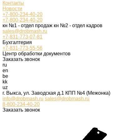
Контакты
Новости
+7-800-234-40-20
+7-800-234-40-20
кн №1 - отдел продаж кн №2 - отдел кадров
sales@drobmash.ru
+7-831-773-07-81
Бухгалтерия
+7-831-773-55-56
Центр обработки документов
Заказать звонок
ru
en
be
kk
uz
г. Выкса, ул. Заводская д.1 КПП №4 (Межонка)
info@drobmash.ru
sales@drobmash.ru
8-800-234-40-20
Заказать звонок