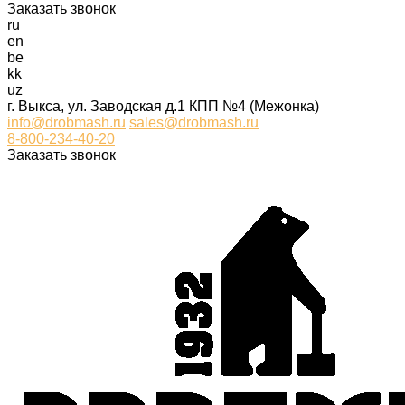
Заказать звонок
ru
en
be
kk
uz
г. Выкса, ул. Заводская д.1 КПП №4 (Межонка)
info@drobmash.ru
sales@drobmash.ru
8-800-234-40-20
Заказать звонок