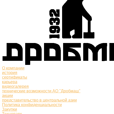
О компании
история
сертификаты
карьера
видеогалерея
технические возможности АО "Дробмаш"
акции
представительство в центральной азии
Политика конфиденциальности
Закупки
Технопарк