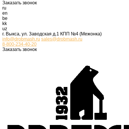
Заказать звонок
ru
en
be
kk
uz
г. Выкса, ул. Заводская д.1 КПП №4 (Межонка)
info@drobmash.ru
sales@drobmash.ru
8-800-234-40-20
Заказать звонок