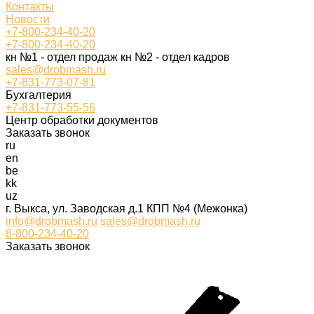
Контакты
Новости
+7-800-234-40-20
+7-800-234-40-20
кн №1 - отдел продаж кн №2 - отдел кадров
sales@drobmash.ru
+7-831-773-07-81
Бухгалтерия
+7-831-773-55-56
Центр обработки документов
Заказать звонок
ru
en
be
kk
uz
г. Выкса, ул. Заводская д.1 КПП №4 (Межонка)
info@drobmash.ru
sales@drobmash.ru
8-800-234-40-20
Заказать звонок