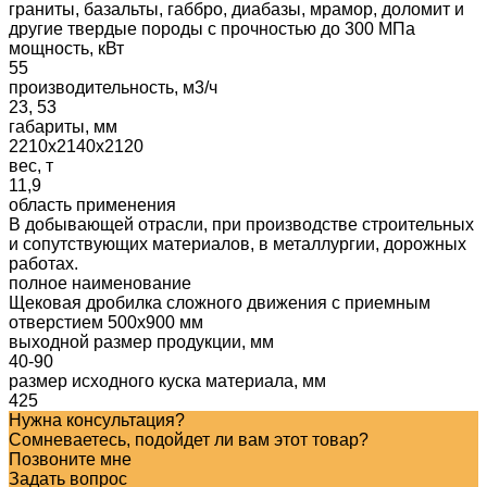
граниты, базальты, габбро, диабазы, мрамор, доломит и
другие твердые породы с прочностью до 300 МПа
мощность, кВт
55
производительность, м3/ч
23, 53
габариты, мм
2210х2140х2120
вес, т
11,9
область применения
В добывающей отрасли, при производстве строительных
и сопутствующих материалов, в металлургии, дорожных
работах.
полное наименование
Щековая дробилка сложного движения с приемным
отверстием 500х900 мм
выходной размер продукции, мм
40-90
размер исходного куска материала, мм
425
Нужна консультация?
Сомневаетесь, подойдет ли вам этот товар?
Позвоните мне
Задать вопрос