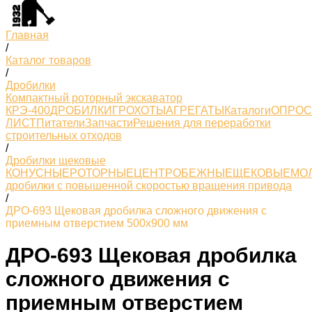
Главная
/
Каталог товаров
/
Дробилки
Компактный роторный экскаватор
КРЭ-400
ДРОБИЛКИ
ГРОХОТЫ
АГРЕГАТЫ
Каталоги
ОПРО
ЛИСТ
Питатели
Запчасти
Решения для переработки
строительных отходов
/
Дробилки щековые
КОНУСНЫЕ
РОТОРНЫЕ
ЦЕНТРОБЕЖНЫЕ
ЩЕКОВЫЕ
МО
дробилки с повышенной скоростью вращения привода
/
ДРО-693 Щековая дробилка сложного движения с
приемным отверстием 500х900 мм
ДРО-693 Щековая дробилка
сложного движения с
приемным отверстием