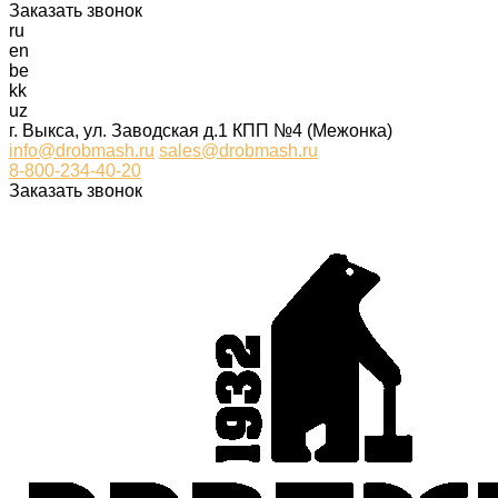
Заказать звонок
ru
en
be
kk
uz
г. Выкса, ул. Заводская д.1 КПП №4 (Межонка)
info@drobmash.ru
sales@drobmash.ru
8-800-234-40-20
Заказать звонок