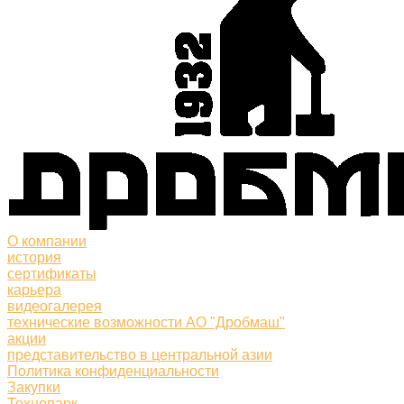
О компании
история
сертификаты
карьера
видеогалерея
технические возможности АО "Дробмаш"
акции
представительство в центральной азии
Политика конфиденциальности
Закупки
Технопарк