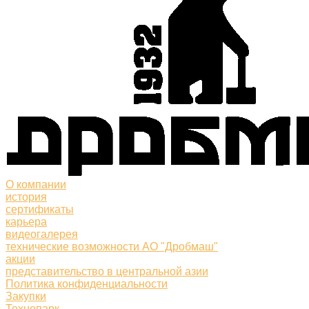
О компании
история
сертификаты
карьера
видеогалерея
технические возможности АО "Дробмаш"
акции
представительство в центральной азии
Политика конфиденциальности
Закупки
Технопарк