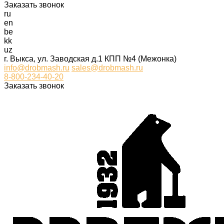
Заказать звонок
ru
en
be
kk
uz
г. Выкса, ул. Заводская д.1 КПП №4 (Межонка)
info@drobmash.ru
sales@drobmash.ru
8-800-234-40-20
Заказать звонок