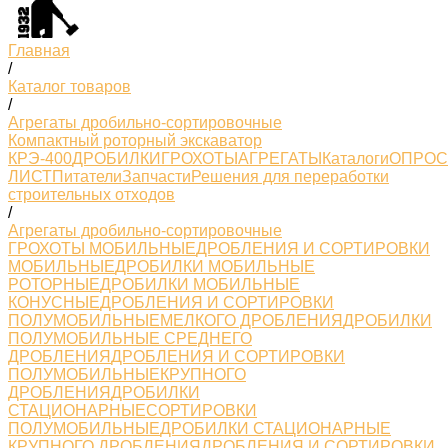
Главная
/
Каталог товаров
/
Агрегаты дробильно-сортировочные
Компактный роторный экскаватор
КРЭ-400
ДРОБИЛКИ
ГРОХОТЫ
АГРЕГАТЫ
Каталоги
ОПРО
ЛИСТ
Питатели
Запчасти
Решения для переработки
строительных отходов
/
Агрегаты дробильно-сортировочные
ГРОХОТЫ МОБИЛЬНЫЕ
ДРОБЛЕНИЯ И СОРТИРОВКИ
МОБИЛЬНЫЕ
ДРОБИЛКИ МОБИЛЬНЫЕ
РОТОРНЫЕ
ДРОБИЛКИ МОБИЛЬНЫЕ
КОНУСНЫЕ
ДРОБЛЕНИЯ И СОРТИРОВКИ
ПОЛУМОБИЛЬНЫЕМЕЛКОГО ДРОБЛЕНИЯ
ДРОБИЛКИ
ПОЛУМОБИЛЬНЫЕ СРЕДНЕГО
ДРОБЛЕНИЯ
ДРОБЛЕНИЯ И СОРТИРОВКИ
ПОЛУМОБИЛЬНЫЕКРУПНОГО
ДРОБЛЕНИЯ
ДРОБИЛКИ
СТАЦИОНАРНЫЕ
СОРТИРОВКИ
ПОЛУМОБИЛЬНЫЕ
ДРОБИЛКИ СТАЦИОНАРНЫЕ
КРУПНОГО ДРОБЛЕНИЯ
ДРОБЛЕНИЯ И СОРТИРОВКИ