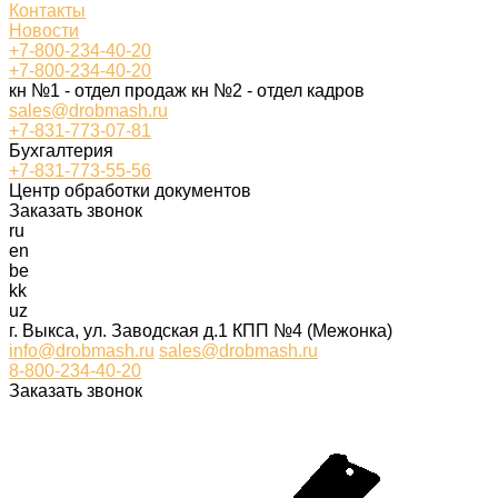
Контакты
Новости
+7-800-234-40-20
+7-800-234-40-20
кн №1 - отдел продаж кн №2 - отдел кадров
sales@drobmash.ru
+7-831-773-07-81
Бухгалтерия
+7-831-773-55-56
Центр обработки документов
Заказать звонок
ru
en
be
kk
uz
г. Выкса, ул. Заводская д.1 КПП №4 (Межонка)
info@drobmash.ru
sales@drobmash.ru
8-800-234-40-20
Заказать звонок