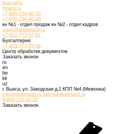
Контакты
Новости
+7-800-234-40-20
+7-800-234-40-20
кн №1 - отдел продаж кн №2 - отдел кадров
sales@drobmash.ru
+7-831-773-07-81
Бухгалтерия
+7-831-773-55-56
Центр обработки документов
Заказать звонок
ru
en
be
kk
uz
г. Выкса, ул. Заводская д.1 КПП №4 (Межонка)
info@drobmash.ru
sales@drobmash.ru
8-800-234-40-20
Заказать звонок