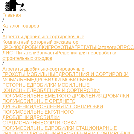
Главная
/
Каталог товаров
/
Агрегаты дробильно-сортировочные
Компактный роторный экскаватор
КРЭ-400
ДРОБИЛКИ
ГРОХОТЫ
АГРЕГАТЫ
Каталоги
ОПРО
ЛИСТ
Питатели
Запчасти
Решения для переработки
строительных отходов
/
Агрегаты дробильно-сортировочные
ГРОХОТЫ МОБИЛЬНЫЕ
ДРОБЛЕНИЯ И СОРТИРОВКИ
МОБИЛЬНЫЕ
ДРОБИЛКИ МОБИЛЬНЫЕ
РОТОРНЫЕ
ДРОБИЛКИ МОБИЛЬНЫЕ
КОНУСНЫЕ
ДРОБЛЕНИЯ И СОРТИРОВКИ
ПОЛУМОБИЛЬНЫЕМЕЛКОГО ДРОБЛЕНИЯ
ДРОБИЛКИ
ПОЛУМОБИЛЬНЫЕ СРЕДНЕГО
ДРОБЛЕНИЯ
ДРОБЛЕНИЯ И СОРТИРОВКИ
ПОЛУМОБИЛЬНЫЕКРУПНОГО
ДРОБЛЕНИЯ
ДРОБИЛКИ
СТАЦИОНАРНЫЕ
СОРТИРОВКИ
ПОЛУМОБИЛЬНЫЕ
ДРОБИЛКИ СТАЦИОНАРНЫЕ
КРУПНОГО ДРОБЛЕНИЯ
ДРОБЛЕНИЯ И СОРТИРОВКИ